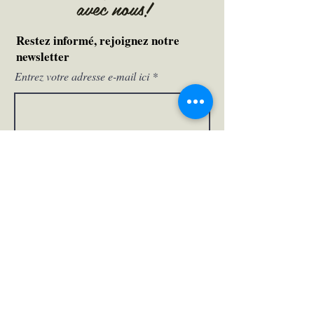
avec nous!
Restez informé, rejoignez notre
newsletter
Entrez votre adresse e-mail ici
SOUUMETTRE
Merci de votre
soumission !
PO BOX 245571 PEMBROKE PINES
FLORIDA
33024-5571
UNITED STATES