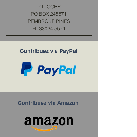
IYIT CORP
PO BOX
245571
PEMBROKE PINES
FL
33024-5571
Contribuez via PayPal
Contribuez via Amazon