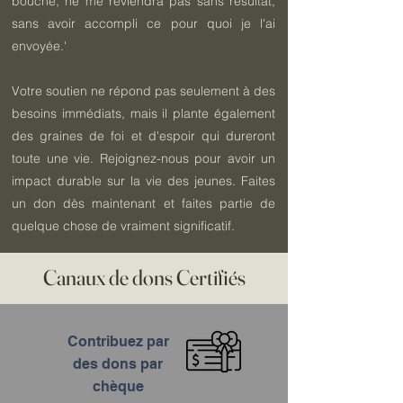
bouche, ne me reviendra pas sans résultat,
sans avoir accompli ce pour quoi je l'ai
envoyée.'
Votre soutien ne répond pas seulement à des
besoins immédiats, mais il plante également
des graines de foi et d'espoir qui dureront
toute une vie. Rejoignez-nous pour avoir un
impact durable sur la vie des jeunes. Faites
un don dès maintenant et faites partie de
quelque chose de vraiment significatif.
Canaux de dons Certifiés
Contribuez par
des dons par
chèque