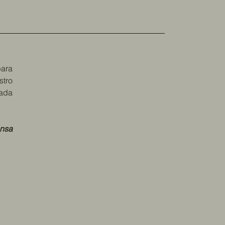
para
stro
eada
ensa