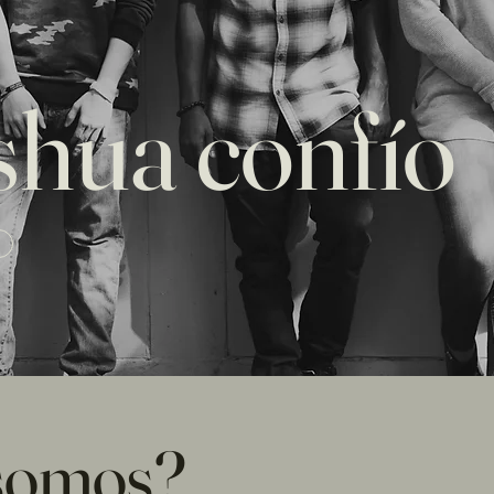
shua confío
somos?