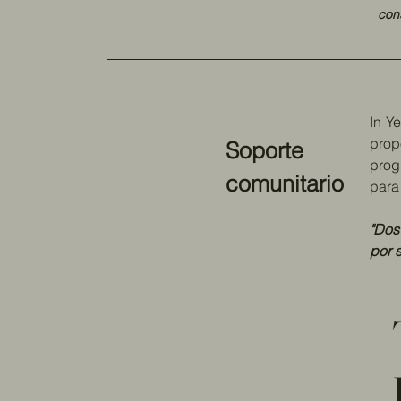
con
In Y
prop
Soporte
prog
comunitario
para
"Dos
por s