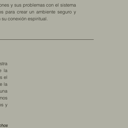
iones y sus problemas con el sistema
sos para crear un ambiente seguro y
 su conexión espiritual.
stra
e la
s el
e la
 una
imos
os y
chos