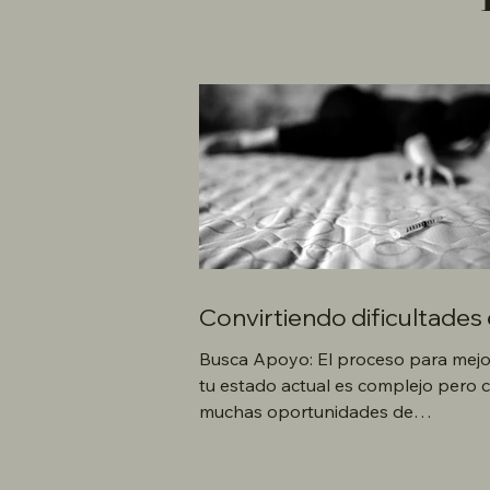
Convirtiendo dificultades
triunfos: Empoderando a 
Busca Apoyo: El proceso para mejo
jóvenes con IYIT.ORG
tu estado actual es complejo pero 
muchas oportunidades de
mejoramiento. Los expertos en esto.