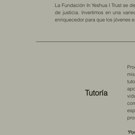
La Fundación In Yeshua I Trust se d
de justicia. Invertimos en una var
enriquecedor para que los jóvenes ex
Pro
mis
tut
apo
Tutoría
vid
com
esp
pro
"Po